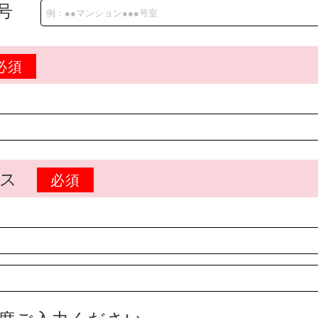
号
必須
レス
必須