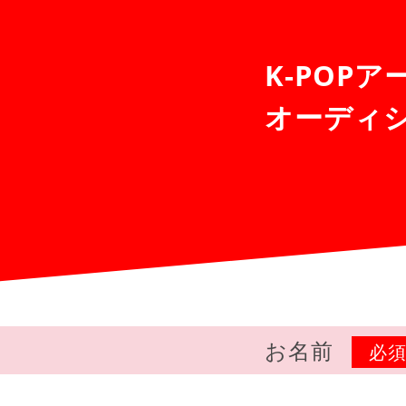
K-POP
オーディ
お名前
必