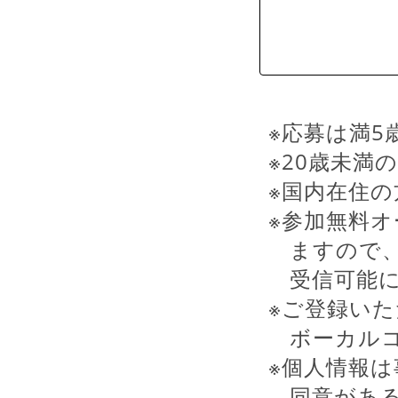
※応募は満5
※20歳未満
※国内在住
※参加無料
ますので、
受信可能
※ご登録い
ボーカル
※個人情報
同意があ